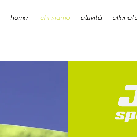
home
chi siamo
attività
allenato