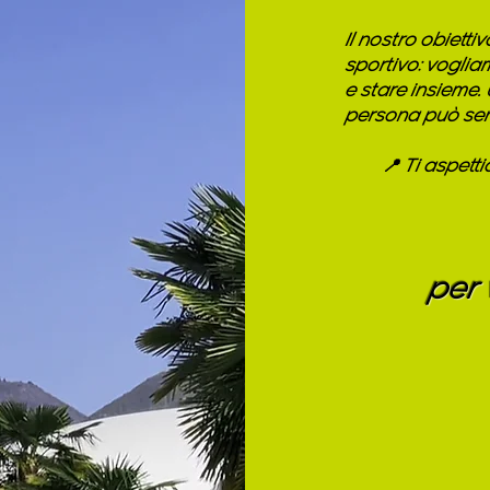
Il nostro obietti
sportivo: vogliam
e stare insieme.
persona può sent
📍 Ti aspett
per 