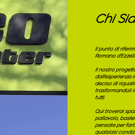
Chi Si
Il punto di rifer
Romano d’Ezzeli
Il nostro proget
dall’esperienza 
deciso di riquali
trasformandoli i
tutti.
Qui troverai spaz
pallavolo, basket
pensate per farti
qualsiasi condi